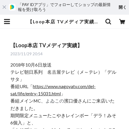
「PAY IDアプリ」でフォローしてショップの最新情
開く
報を受け取ろう
【Loop本店 TVメディア実績】 | 桜山ジェラートLoop
【Loop本店 TVメディア実績】
2023/11/29 20:54
2018年10月6日放送
テレビ朝日系列 名古屋テレビ（メ～テレ）「デル
サタ」
番組URL「
https://www.nagoyatv.com/del-
sat/life/entry-15031.html
」
番組メインMC、
濱口優さんにご来店いた
よゐこの
だきました。
期間限定メニューたこやきレインボー「デラ！みそ
6個入」と、