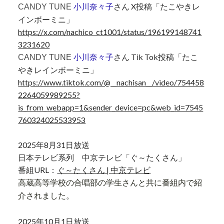
さん X投稿「たこやきレ
CANDY TUNE
小川奈々子
インボーミニ」
https://x.com/nachico_ct1001/status/196199148741
3231620
さん Tik Tok投稿「たこ
CANDY TUNE
小川奈々子
やきレインボーミニ」
https://www.tiktok.com/@__nachisan__/video/754458
2264059989255?
is_from_webapp=1&sender_device=pc&web_id=7545
760324025533953
2025年8月31日放送
日本テレビ系列 中京テレビ「ぐ～たくさん」
番組URL：
ぐ～たくさん | 中京テレビ
高蔵高等学校の合唱部の学生さんと共に番組内で紹
介されました。
2025年10月1日放送