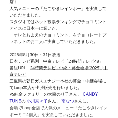
店！
人気メニューの「たこやきレインボー」を実食して
いただきました。
スタジオではネット投票ランキングでチョコミント
アイスに日本一に輝いた、
「オレとおまえのチョコミント」をチョコレートプ
ラネットのお二人に実食していただきました。
2025年8月30日～31日放送
日本テレビ系列 中京テレビ「24時間テレビ48」
番組URL：
24時間テレビ - 中継・募金会場(2025) | 中
京テレビ
三重県の朝日ガスエナジー本社の募金・中継会場に
てLoop本店が出張販売を行いました。
PS純金ファミリーの大森のり子さん、
CANDY
さん
TUNE
の
小川奈々子
、
南なつ
さんに、
会場でLoop全店で人気のメニュー「たこやきレイン
ボーミニ4個入」を実食していただきました。